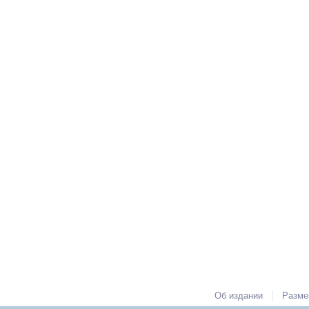
|
Об издании
Разме