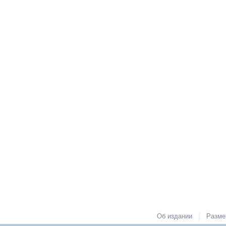
|
Об издании
Разме