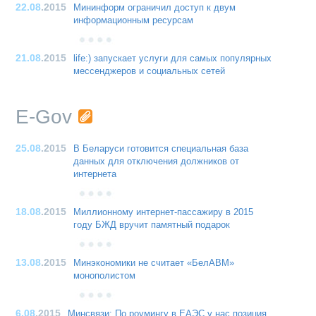
22.08
.2015
Мининформ ограничил доступ к двум
информационным ресурсам
21.08
.2015
life:) запускает услуги для самых популярных
мессенджеров и социальных сетей
E-Gov
25.08
.2015
В Беларуси готовится специальная база
данных для отключения должников от
интернета
18.08
.2015
Миллионному интернет-пассажиру в 2015
году БЖД вручит памятный подарок
13.08
.2015
Минэкономики не считает «БелАВМ»
монополистом
6.08
.2015
Минсвязи: По роумингу в ЕАЭС у нас позиция