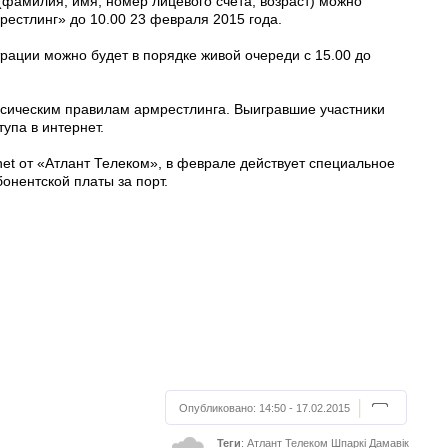
(фамилия, имя, номер лицевого счета, возраст) можно
рестлинг» до 10.00 23 февраля 2015 года.
трации можно будет в порядке живой очереди с 15.00 до
ссическим правилам армрестлинга. Выигравшие участники
упа в интернет.
net от «Атлант Телеком», в феврале действует специальное
онентской платы за порт.
Опубликовано:
14:50 - 17.02.2015
Теги
:
Атлант Телеком
Шпаркі Дамавік