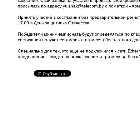
компании. Свои заявки на участие в произвольной форме 
присылать по адресу yuiznak@telecom.by с пометкой «Арм
Принять участие в состязании без предварительной регис
17.00 в День защитника Отечества.
Победители мини-чемпионата будут определяться по кла
состязания получат сертификат на месяц бесплатного дост
Специально для тех, кто еще не подключился к сети Ether
предложение - скидка на подключение и три месяца без аб