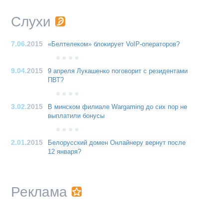
Слухи
7.06
.2015
«Белтелеком» блокирует VoIP-операторов?
9.04
.2015
9 апреля Лукашенко поговорит с резидентами
ПВТ?
3.02
.2015
В минском филиале Wargaming до сих пор не
выплатили бонусы
2.01
.2015
Белорусский домен Онлайнеру вернут после
12 января?
Реклама