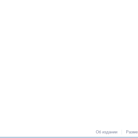
|
Об издании
Разме