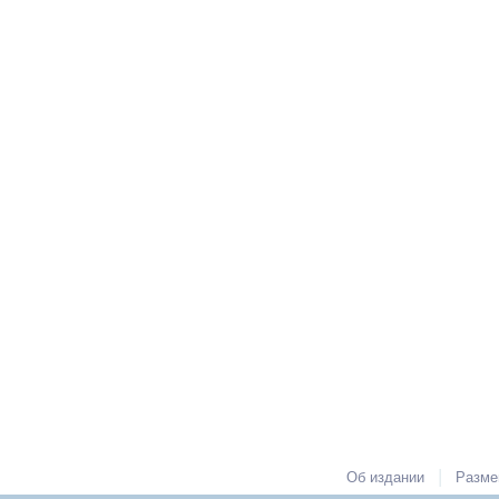
|
Об издании
Разме