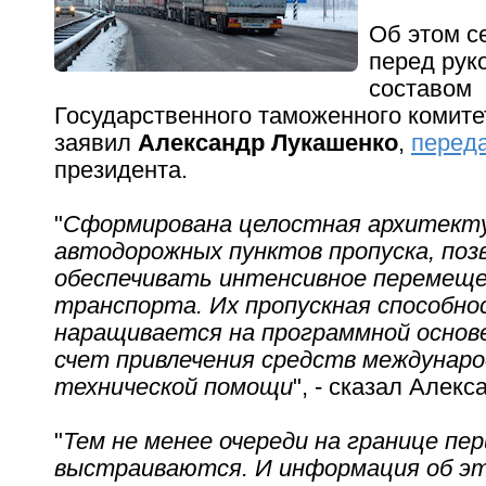
Об этом с
перед ру
составом
Государственного таможенного комите
заявил
Александр Лукашенко
,
перед
президента.
"
Сформирована целостная архитект
автодорожных пунктов пропуска, по
обеспечивать интенсивное перемещ
транспорта. Их пропускная способно
наращивается на программной основе
счет привлечения средств междунар
технической помощи
", - сказал Алек
"
Тем не менее очереди на границе пе
выстраиваются. И информация об э