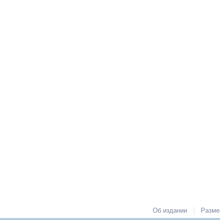
|
Об издании
Разме