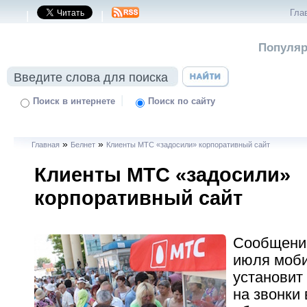
Гла
|
|
Популяр
|
Поиск в интернете
Поиск по сайту
»
»
Главная
Белнет
Клиенты МТС «задосили» корпоративный сайт
Клиенты МТС «задосили»
корпоративный сайт
Сообщение
июля моби
установит
на звонки 