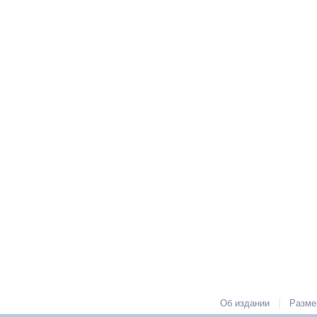
|
Об издании
Разме