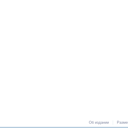
|
Об издании
Разме