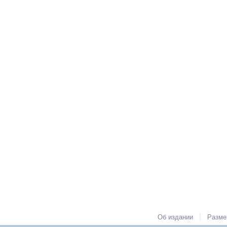
|
Об издании
Разме