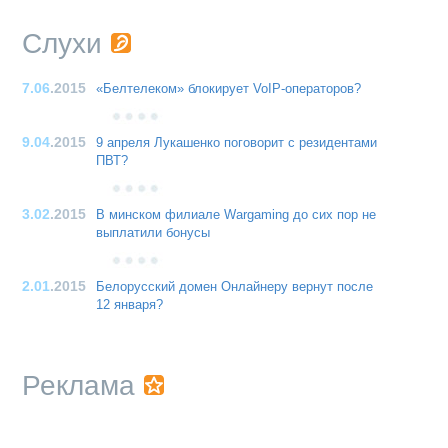
Слухи
7.06
.2015
«Белтелеком» блокирует VoIP-операторов?
9.04
.2015
9 апреля Лукашенко поговорит с резидентами
ПВТ?
3.02
.2015
В минском филиале Wargaming до сих пор не
выплатили бонусы
2.01
.2015
Белорусский домен Онлайнеру вернут после
12 января?
Реклама