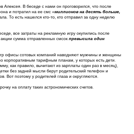
 Алексея. В беседе с нами он проговорился, что после
фона и потратил на ее смс «
миллионов на десять больше,
рала. То есть нашелся кто-то, кто отправил за одну неделю
еседе, все затраты на рекламную игру окупились после
ю акции сумма отправленных смсок
превысила один
игр офисы сотовых компаний наводняют мужчины и женщины
по корпоративным тарифным планам, у которых есть дети.
му, как правило, вычитают из зарплаты один раз в месяц),
детки без задней мысли берут родительский телефон и
в. Вот поэтому у родителей глаза и округляются.
рочку на оплату таких астрономических счетов.