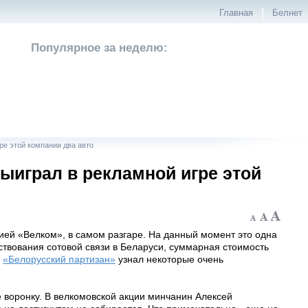
|
Главная
Белнет
Популярное за неделю:
ре этой компании два авто
ыиграл в рекламной игре этой
ией «Велком», в самом разгаре. На данный момент это одна
твования сотовой связи в Беларуси, суммарная стоимость
!
«Белорусский партизан»
узнал некоторые очень
е воронку. В велкомовской акции минчанин Алексей