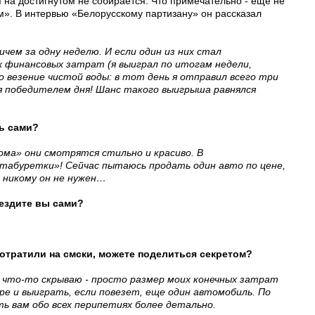
 на достигнутом не собирается. Что примечательно - еще не
м». В интервью «Белорусскому партизану» он рассказал
ичем за одну неделю. И если один из них стал
 финансовых затрат (я выиграл по итогам недели,
о везение чистой воды: в тот день я отправил всего три
я победителем дня! Шанс такого выигрыша равнялся
ть сами?
ома» они смотрятся стильно и красиво. В
абуретки»! Сейчас пытаюсь продать один авто по цене,
и никому он не нужен…
 ездите вы сами?
 потратили на смски, можете поделиться секретом?
о что-то скрываю - просто размер моих конечных затрат
гре и выиграть, если повезет, еще один автомобиль. По
ть вам обо всех перипетиях более детально.