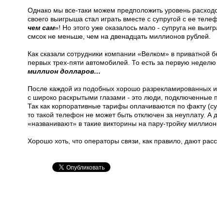
Однако мы все-таки можем предположить уровень расходов
своего выигрыша стал играть вместе с супругой с ее теле
чем сам
»! Но этого уже оказалось мало - супруга не выиг
смсок не меньше, чем на двенадцать миллионов рублей.
Как сказали сотрудники компании «Велком» в приватной б
первых трех-пяти автомобилей. То есть за первую недел
миллион долларов…
После каждой из подобных хорошо разрекламированных 
с широко раскрытыми глазами - это люди, подключенные 
Так как корпоративные тарифы оплачиваются по факту (сум
то такой телефон не может быть отключен за неуплату. А 
«названивают» в такие викторины на пару-тройку миллионо
Хорошо хоть, что операторы связи, как правило, дают расс