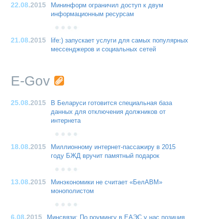
22.08
.2015
Мининформ ограничил доступ к двум
информационным ресурсам
21.08
.2015
life:) запускает услуги для самых популярных
мессенджеров и социальных сетей
E-Gov
25.08
.2015
В Беларуси готовится специальная база
данных для отключения должников от
интернета
18.08
.2015
Миллионному интернет-пассажиру в 2015
году БЖД вручит памятный подарок
13.08
.2015
Минэкономики не считает «БелАВМ»
монополистом
6.08
.2015
Минсвязи: По роумингу в ЕАЭС у нас позиция