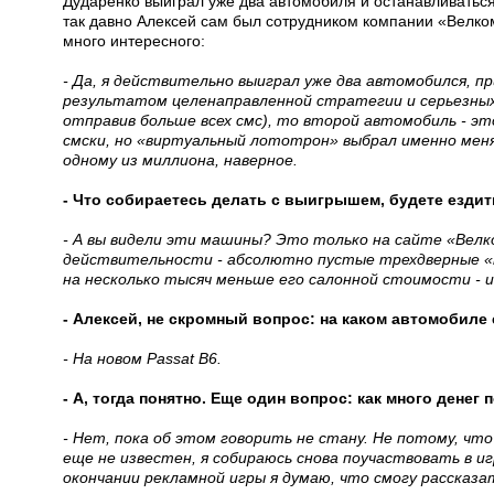
Дударенко выиграл уже два автомобиля и останавливаться
так давно Алексей сам был сотрудником компании «Велко
много интересного:
- Да, я действительно выиграл уже два автомобился, пр
результатом целенаправленной стратегии и серьезных
отправив больше всех смс), то второй автомобиль - эт
смски, но «виртуальный лототрон» выбрал именно мен
одному из миллиона, наверное.
- Что собираетесь делать с выигрышем, будете езди
- А вы видели эти машины? Это только на сайте «Велк
действительности - абсолютно пустые трехдверные «т
на несколько тысяч меньше его салонной стоимости - 
- Алексей, не скромный вопрос: на каком автомобиле
- На новом Passat B6.
- А, тогда понятно. Еще один вопрос: как много денег
- Нет, пока об этом говорить не стану. Не потому, чт
еще не известен, я собираюсь снова поучаствовать в и
окончании рекламной игры я думаю, что смогу рассказа