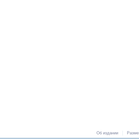
|
Об издании
Разме