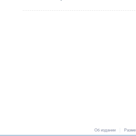
|
Об издании
Разме