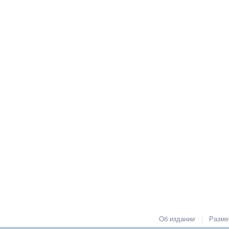
|
Об издании
Разме