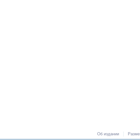
|
Об издании
Разме