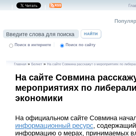
Гла
|
|
Популяр
|
Поиск в интернете
Поиск по сайту
»
»
Главная
Белнет
На сайте Совмина расскажут о мероприятиях по либера
На сайте Совмина расскажу
мероприятиях по либерал
экономики
На официальном сайте Совмина нача
информационный ресурс
, содержащи
информацию о мерах, принимаемых в