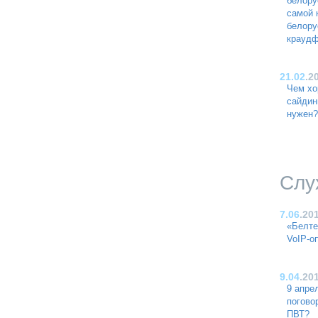
белору
самой 
белору
краудф
21.02
.2
Чем хо
сайдин
нужен?
Слу
7.06
.20
«Белте
VoIP-о
9.04
.20
9 апре
погово
ПВТ?