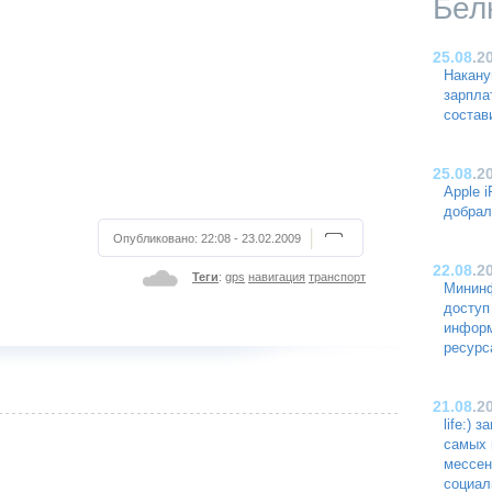
Бел
25.08
.2
Накану
зарпла
состав
25.08
.2
Apple 
добрал
Опубликовано:
22:08 - 23.02.2009
22.08
.2
Теги
:
gps
навигация
транспорт
Мининф
доступ
инфор
ресурс
21.08
.2
life:) 
самых 
мессен
социал