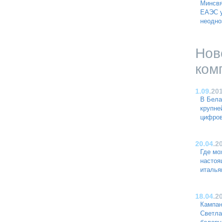
Минсвя
ЕАЭС у
неодно
Нов
ком
1.09
.20
В Бела
крупне
цифро
20.04
.2
Где мо
насто
италья
18.04
.2
Кампан
Светла