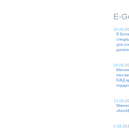
E-G
25.08
.2
В Бела
специа
для от
должни
18.08
.2
Миллио
пассаж
БЖД вр
подаро
13.08
.2
Минэко
«БелА
6.08
.20