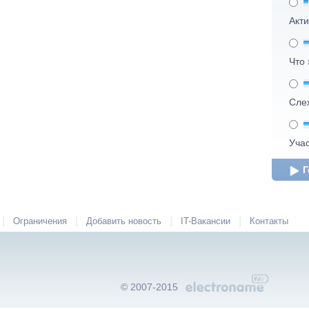
Акт
Что 
Сле
Уча
Г
|
|
|
|
Ограничения
Добавить новость
IT-Вакансии
Контакты
© 2007-2015