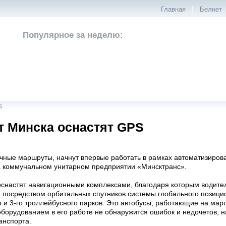
|
Главная
Белнет
Популярное за неделю:
S
т Минска оснастят GPS
чные маршруты, начнут впервые работать в рамках автоматизиров
а коммунальном унитарном предприятии «Минсктранс».
 оснастят навигационными комплексами, благодаря которым водител
й посредством орбитальных спутников системы глобального позици
о и 3-го троллейбусного парков. Это автобусы, работающие на марш
оборудованием в его работе не обнаружится ошибок и недочетов, 
анспорта.