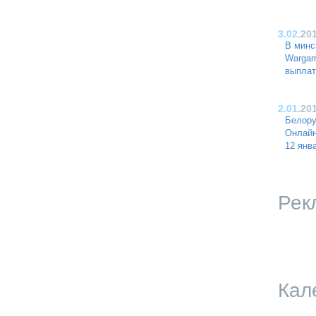
3.02
.20
В минс
Wargam
выплат
2.01
.20
Белору
Онлайн
12 янв
Рек
Кал