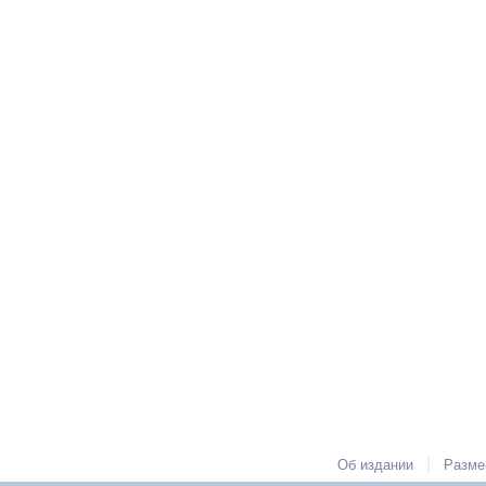
|
Об издании
Разме