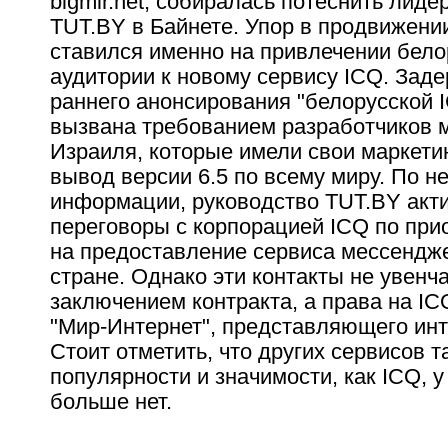
bigmir.net, собиралась потеснить лиде
TUT.BY в Байнете. Упор в продвижении 
ставился именно на привлечении бело
аудитории к новому сервису ICQ. Зад
раннего анонсирования "белорусской 
вызвана требованием разработчиков 
Израиля, которые имели свои маркети
вывод версии 6.5 по всему миру. По 
информации, руководство TUT.BY акт
переговоры с корпорацией ICQ по при
на предоставление сервиса мессендж
стране. Однако эти контакты не увенч
заключением контракта, а права на IC
"Мир-Интернет", представляющего инт
Стоит отметить, что других сервисов т
популярности и значимости, как ICQ, у 
больше нет.