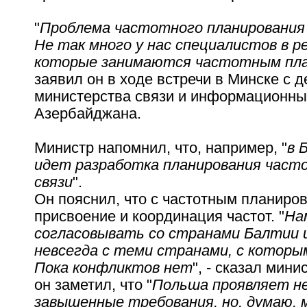
"
Проблема частотного планирования
Не так много у нас специалистов в р
которые занимаются частотным пл
заявил он в ходе встречи в Минске с 
министерства связи и информационны
Азербайджана.
Министр напомнил, что, например, "
в 
идет разработка планирования част
связи
".
Он пояснил, что с частотным планиро
присвоение и координация частот. "
На
согласовывать со странами Балтии и
невсегда с теми странами, с которы
Пока конфликтов нет
", - сказал мин
он заметил, что "
Польша проявляет н
завышенные требования, но, думаю, 