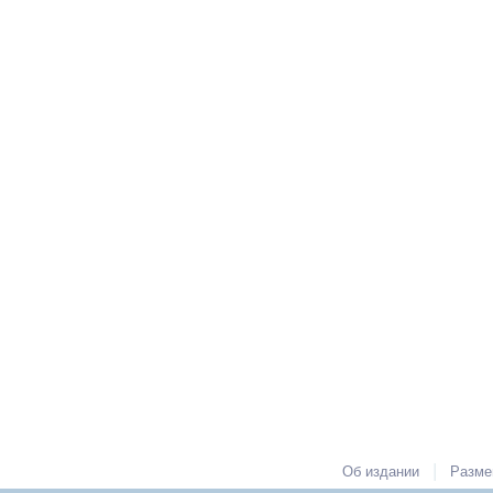
|
Об издании
Разме