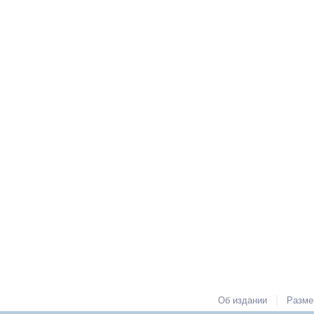
|
Об издании
Разме