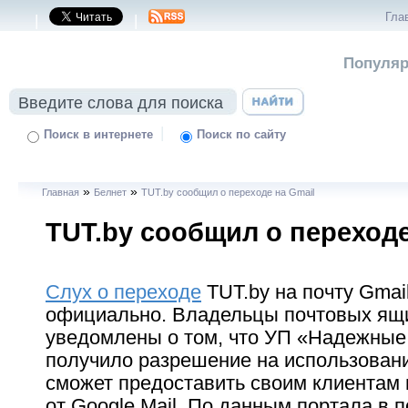
Гла
|
|
Популяр
|
Поиск в интернете
Поиск по сайту
»
»
Главная
Белнет
TUT.by сообщил о переходе на Gmail
TUT.by сообщил о переходе
Слух о переходе
TUT.by на почту Gmai
официально. Владельцы почтовых ящи
уведомлены о том, что УП «Надежны
получило разрешение на использовани
сможет предоставить своим клиентам 
от Google Mail. По данным портала в 