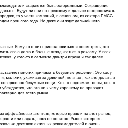
Рекламодатели стараются быть осторожными. Сокращение
т дальше. Будут ли они по-прежнему и дальше осторожничать
продаж, то у части компаний, в основном, из сектора FMCG
одом прошлого года. Но даже они ждут дальнейшего
азные. Кому-то стоит приостановиться и посмотреть, что
ичить свою долю и больше вкладываться в рекламу. У всех
окая, у кого-то в сегменте два-три игрока и так далее.
заставляет многих принимать безумные решения. Это как у
, мальчик, ухаживая за девочкой, не знает, как это делать и
 совершенно безумные вещи. Кто-то поднимает цены, кто-то
 убеждается, что это ни к чему хорошему не приводит.
рактерно для всего рынка.
 из оффлайновых агентств, которые пришли на этот рынок,
к расти или падать, пока не понятно. Рынок интернет-
есколько десятков активных рекламодателей и очень