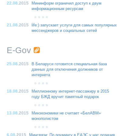
22.08
.2015
Мининформ ограничил доступ к двум
информационным ресурсам
21.08
.2015
life:) запускает услуги для самых популярных
мессенджеров и социальных сетей
E-Gov
25.08
.2015
В Беларуси готовится специальная база
данных для отключения должников от
интернета
18.08
.2015
Миллионному интернет-пассажиру в 2015
году БЖД вручит памятный подарок
13.08
.2015
Минэкономики не считает «БелАВМ»
монополистом
6.08
.2015
Минсвязи: По роумингу в ЕАЭС у нас позиция