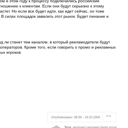
ом и этом году к процессу подключились российские
тношению к клиентам. Если они будут серьезно к этому
тет. Но если все будет идти, как идет сейчас, он тоже
. В силах площадок завалить этот рынок. Будет пинание и
ряд ли станет тем каналом, в который рекламодатели будут
 операторов. Кроме того, если говорить о промо и рекламных
ых игроков.
Опубликовано:
08:59 - 19.03.2009
Теги
:
интернет-реклама
hepta group