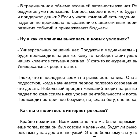
- В традиционном объеме весенней активности уже нет. 
бюджетов уже произошло. Вопрос, скорее в том, что буде
и придержат деньги? Если у части компаний есть падение 
падения не произошло по сравнению с аналогичным пери
развития событий и придерживают бюджеты.
-
Ну а как компаниям выживать в новых условиях?
- Универсальных решений нет. Продукты и медиаканалы - р
будет происходить на рынке. Кому-то наоборот стоит увел
наших клиентов ситуация разная. У кого-то конкуренция выс
Универсальных рецептов нет.
Плохо, что в последнее время на рынке есть паника. Она 
подростков, когда начинается период полового созревания и
что делать. Небольшой процент компаний творит на рынке
падает по комиссиям ниже уровня рентабельности и потом
Происходит истеричное безумие, но, слава богу, оно не ха
-
Как вы относитесь к интернет-рекламе?
- Крайне позитивно. Всем известно, что мы были первыми
еще тогда, когда он был совсем маленьким. Будет ли рыно
рекламы у нас достаточно узкий. Это по большому счету н