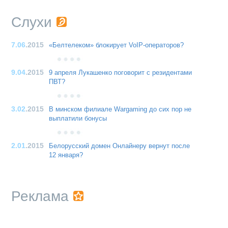
Слухи
7.06
.2015
«Белтелеком» блокирует VoIP-операторов?
9.04
.2015
9 апреля Лукашенко поговорит с резидентами
ПВТ?
3.02
.2015
В минском филиале Wargaming до сих пор не
выплатили бонусы
2.01
.2015
Белорусский домен Онлайнеру вернут после
12 января?
Реклама