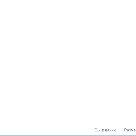
|
Об издании
Разме