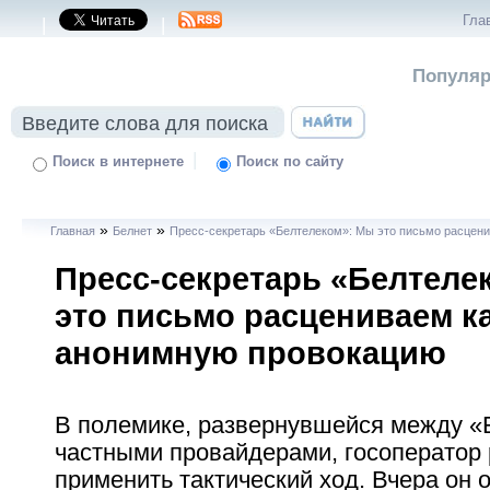
Гла
|
|
Популяр
|
Поиск в интернете
Поиск по сайту
»
»
Главная
Белнет
Пресс-секретарь «Белтелеком»: Мы это письмо расцен
Пресс-секретарь «Белтеле
это письмо расцениваем к
анонимную провокацию
В полемике, развернувшейся между «
частными провайдерами, госоператор
применить тактический ход. Вчера он 