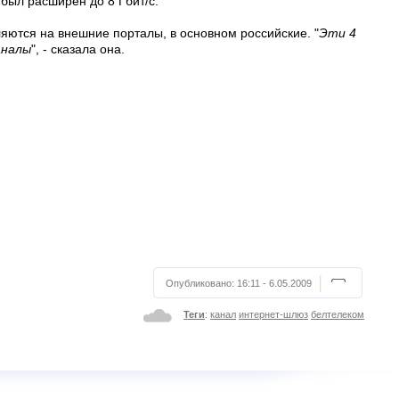
был расширен до 8 Гбит/с.
ются на внешние порталы, в основном российские. "
Эти 4
аналы
", - сказала она.
Опубликовано:
16:11 - 6.05.2009
Теги
:
канал
интернет-шлюз
белтелеком