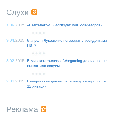
Слухи
7.06
.2015
«Белтелеком» блокирует VoIP-операторов?
9.04
.2015
9 апреля Лукашенко поговорит с резидентами
ПВТ?
3.02
.2015
В минском филиале Wargaming до сих пор не
выплатили бонусы
2.01
.2015
Белорусский домен Онлайнеру вернут после
12 января?
Реклама