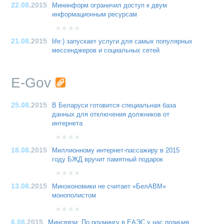
22.08
.2015
Мининформ ограничил доступ к двум
информационным ресурсам
21.08
.2015
life:) запускает услуги для самых популярных
мессенджеров и социальных сетей
E-Gov
25.08
.2015
В Беларуси готовится специальная база
данных для отключения должников от
интернета
18.08
.2015
Миллионному интернет-пассажиру в 2015
году БЖД вручит памятный подарок
13.08
.2015
Минэкономики не считает «БелАВМ»
монополистом
6.08
.2015
Минсвязи: По роумингу в ЕАЭС у нас позиция