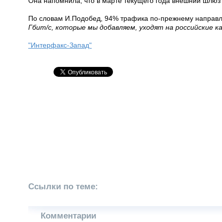
Она напомнила, что в марте текущего года внешний шлюз 
По словам И.Подобед, 94% трафика по-прежнему направля
Гбит/с, которые мы добавляем, уходят на российские к
"Интерфакс-Запад"
Ссылки по теме:
Комментарии