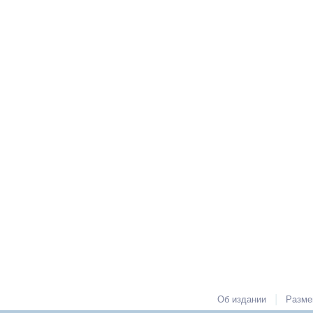
|
Об издании
Разме