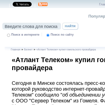
Гла
|
|
Популяр
|
Поиск в интернете
Поиск по сайту
»
»
Главная
Белнет
«Атлант Телеком» купил гомельского провайдера
«Атлант Телеком» купил г
провайдера
Сегодня в Минске состоялась пресс-к
которой руководство интернет-провай
Телеком" сообщило "
об объединении 
с ООО "Сервер Телеком" из Гомеля. Ф