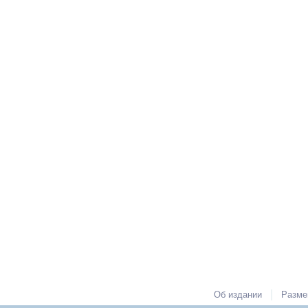
|
Об издании
Разме