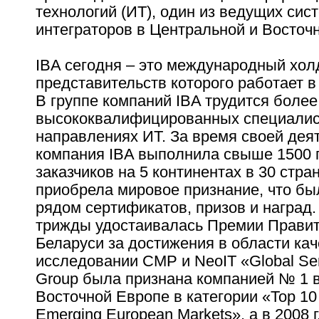
технологий (ИТ), один из ведущих сис
интеграторов в Центральной и Восточ
IBA сегодня – это международный холд
представительств которого работает в
В группе компаний IBA трудится более
высококвалифицированных специалис
направлениях ИТ. За время своей дея
компания IBA выполнила свыше 1500 
заказчиков на 5 континентах в 30 стра
приобрела мировое признание, что бы
рядом сертификатов, призов и наград
трижды удостаивалась Премии Прави
Беларуси за достижения в области каче
исследовании CMP и NeoIT «Global Ser
Group была признана компанией № 1 
Восточной Европе в категории «Top 10 
Emerging European Markets», а в 2008 г