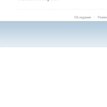
|
Об издании
Разме