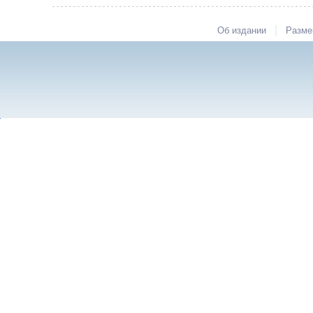
|
Об издании
Разме