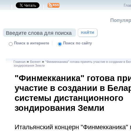
Гла
|
|
Популяр
|
Поиск в интернете
Поиск по сайту
»
»
Главная
Белнет
"Финмекканика" готова принять участие в создании в Б
зондирования Земли
"Финмекканика" готова пр
участие в создании в Бела
системы дистанционного
зондирования Земли
Итальянский концерн "Финмекканика" 