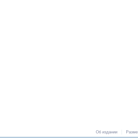
|
Об издании
Разме