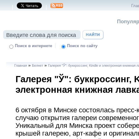
Гла
|
|
Популяр
|
Поиск в интернете
Поиск по сайту
»
»
Главная
Белнет
Галерея "Ў": буккроссинг, Kindle и электронная книжная 
Галерея "Ў": буккроссинг, K
электронная книжная лавк
6 октября в Минске состоялась пресс
случаю открытия галереи современного
Уникальный для Минска проект собере
крышей галерею, арт-кафе и оригина