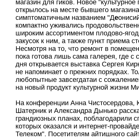
магазин для гиков. Новое "культурное
открылось на месте бывшего магазина
симптоматичным названием "Д
е
онисий
компактно уживались продовольствен
широким ассортиментом плодово-ягод
закусок к ним, а также пункт приема с
Несмотря на то, что ремонт в помещен
пока готова лишь сама галерея, где с
дня открывается выставка Сергея Кир
не напоминает о прежних порядках. То
любопытные завсегдатаи с сожалени
на новый продукт культурной жизни Ми
На конференции Анна Чистосердова, 
Шатерник и Александра Дынько расск
грандиозных планах, поблагодарили с
которых оказался и интернет-провайде
Телеком". Посетителям айтишного сай