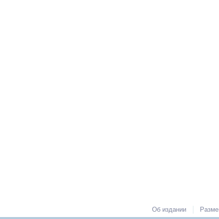
|
Об издании
Разме