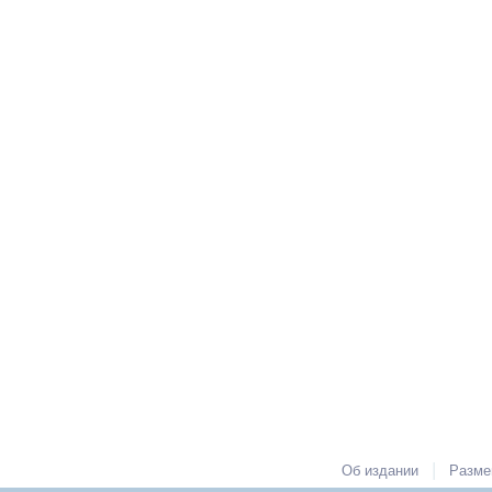
|
Об издании
Разме