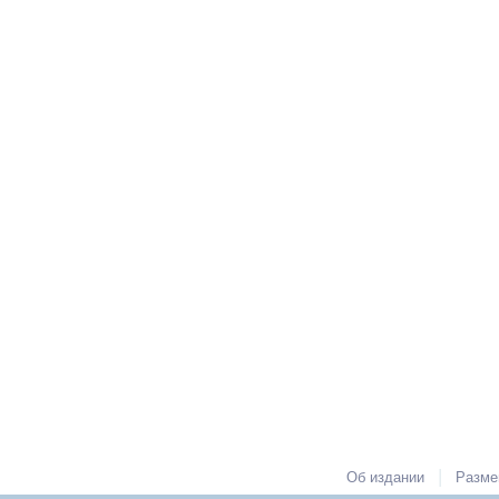
|
Об издании
Разме