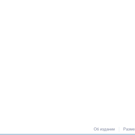
|
Об издании
Разме