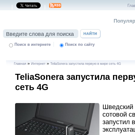
Гла
|
|
Популяр
|
Поиск в интернете
Поиск по сайту
»
»
Главная
Интернет
TeliaSonera запустила первую в мире сеть 4G
TeliaSonera запустила пер
сеть 4G
Шведский 
сотовой св
запустил 
эксплуата