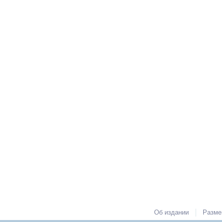
|
Об издании
Разме