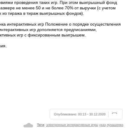
овиями проведения таких игр. При этом выигрышный фонд
азмере не менее 50 и не более 70% от выручки (с учетом
 из тиража в тираж выигрышных фондов).
нка интерактивных игр Положение о порядке осуществления
интерактивных игр дополняется предписаниями,
ктивных игр с фиксированным выигрышем.
ния.
Опубликовано:
00:13 - 30.12.2009
Теги
:
электронные интерактивные игры
указ
лукашенко