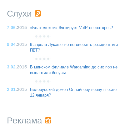
Слухи
7.06
.2015
«Белтелеком» блокирует VoIP-операторов?
9.04
.2015
9 апреля Лукашенко поговорит с резидентами
ПВТ?
3.02
.2015
В минском филиале Wargaming до сих пор не
выплатили бонусы
2.01
.2015
Белорусский домен Онлайнеру вернут после
12 января?
Реклама