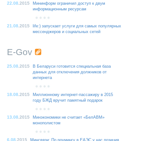
22.08
.2015
Мининформ ограничил доступ к двум
информационным ресурсам
21.08
.2015
life:) запускает услуги для самых популярных
мессенджеров и социальных сетей
E-Gov
25.08
.2015
В Беларуси готовится специальная база
данных для отключения должников от
интернета
18.08
.2015
Миллионному интернет-пассажиру в 2015
году БЖД вручит памятный подарок
13.08
.2015
Минэкономики не считает «БелАВМ»
монополистом
6.08
.2015
Минсвязи: По роумингу в ЕАЭС у нас позиция