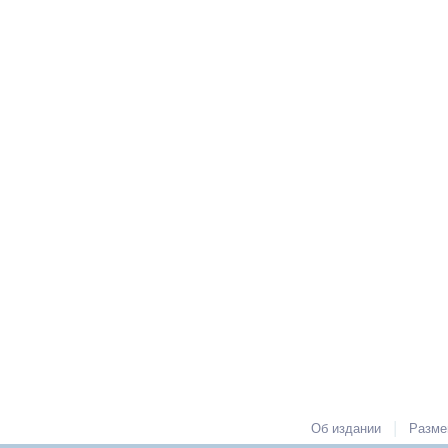
|
Об издании
Разме