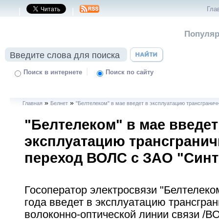
Гла
|
|
Популяр
|
Поиск в интернете
Поиск по сайту
»
»
Главная
Белнет
"Белтелеком" в мае введет в эксплуатацию трансграни
"Белтелеком" в мае введет
эксплуатацию трансграни
переход ВОЛС с ЗАО "Синт
Госоператор электросвязи "Белтелеко
года введет в эксплуатацию трансгра
волоконно-оптической линии связи /В