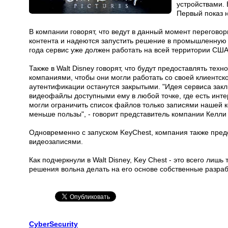
устройствами. 
Первый показ н
В компании говорят, что ведут в данный момент перегов
контента и надеются запустить решение в промышленную 
года сервис уже должен работать на всей территории США,
Также в Walt Disney говорят, что будут предоставлять те
компаниями, чтобы они могли работать со своей клиентско
аутентификации останутся закрытыми. "Идея сервиса закл
видеофайлы доступными ему в любой точке, где есть ин
могли ограничить список файлов только записями нашей к
меньше пользы", - говорит представитель компании Келл
Одновременно с запуском KeyChest, компания также пред
видеозаписями.
Как подчеркнули в Walt Disney, Key Chest - это всего лиш
решения вольна делать на его основе собственные разраб
CyberSecurity