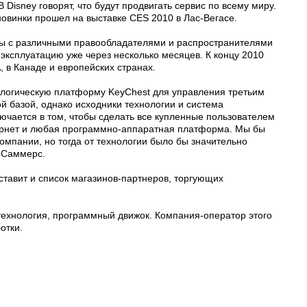
В Disney говорят, что будут продвигать сервис по всему миру.
овинки прошел на выставке CES 2010 в Лас-Вегасе.
оры с различными правообладателями и распространителями
эксплуатацию уже через несколько месяцев. К концу 2010
 в Канаде и европейских странах.
хнологическую платформу KeyChest для управления третьим
й базой, однако исходники технологии и система
ючается в том, чтобы сделать все купленные пользователем
тернет и любая программно-аппаратная платформа. Мы бы
омпании, но тогда от технологии было бы значительно
и Саммерс.
ставит и список магазинов-партнеров, торгующих
ь технология, программный движок. Компания-оператор этого
отки.