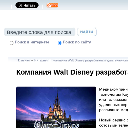
|
|
|
Поиск в интернете
Поиск по сайту
»
»
Главная
Интернет
Компания Walt Disney разработала медиатехнологи
Компания Walt Disney разрабо
Медиакомпания
технологию Ke
или телевизио
удаленных сер
различные ме
Новый сервис 
сотовыми тел