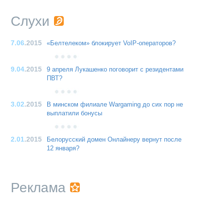
Слухи
7.06
.2015
«Белтелеком» блокирует VoIP-операторов?
9.04
.2015
9 апреля Лукашенко поговорит с резидентами
ПВТ?
3.02
.2015
В минском филиале Wargaming до сих пор не
выплатили бонусы
2.01
.2015
Белорусский домен Онлайнеру вернут после
12 января?
Реклама