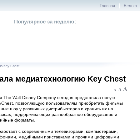
|
Главная
Белнет
Популярное за неделю:
ю Key Chest
тала медиатехнологию Key Chest
 The Walt Disney Company сегодня представила новую
yChest, позволяющую пользователям приобретать фильмы
нные шоу у различных дистрибьюторов и хранить их на
висах, поддерживающих разнообразное оборудование и
дийные форматы.
работает с современными телевизорами, компьютерами,
ефонами, медийными приставками и прочими цифровыми