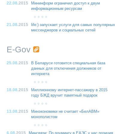
22.08
.2015
Мининформ ограничил доступ к двум
информационным ресурсам
21.08
.2015
life:) запускает услуги для самых популярных
мессенджеров и социальных сетей
E-Gov
25.08
.2015
В Беларуси готовится специальная база
данных для отключения должников от
интернета
18.08
.2015
Миллионному интернет-пассажиру в 2015
году БЖД вручит памятный подарок
13.08
.2015
Минэкономики не считает «БелАВМ»
монополистом
6.08
.2015
Минсвязи: По роумингу в ЕАЭС у нас позиция