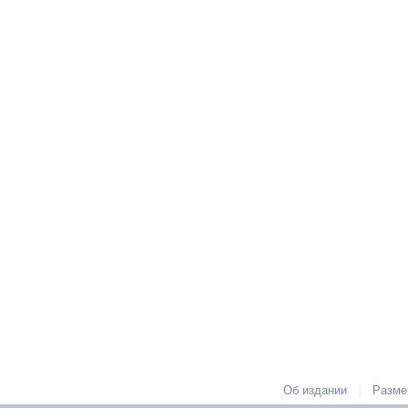
|
Об издании
Разме