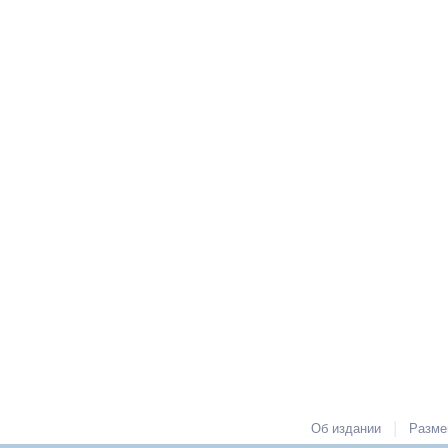
|
Об издании
Разме