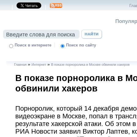
Гла
|
|
Популяр
|
Поиск в интернете
Поиск по сайту
»
»
Главная
Интернет
В показе порноролика в Москве обвинили хакеров
В показе порноролика в М
обвинили хакеров
Порноролик, который 14 декабря демо
видеоэкране в Москве, попал в транс
результате хакерской атаки. Об этом 
РИА Новости заявил Виктор Лаптев, 