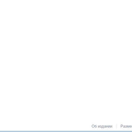
|
Об издании
Разме