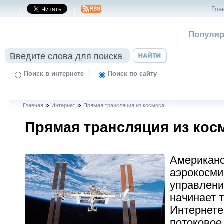
Гла
|
|
Популяр
|
Поиск в интернете
Поиск по сайту
»
»
Главная
Интернет
Прямая трансляция из космоса
Прямая трансляция из кос
Американ
аэрокосми
управлени
начинает 
Интернете
потоковое