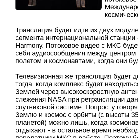
Междунар
космическ
Трансляция будет идти из двух модул
сегмента интернациональной станции –
Harmony. Потоковое видео с МКС буде
себя аудиосообщения между центром
полетом и космонавтами, когда они буд
Телевизионная же трансляция будет д
тогда, когда комплекс будет находитьс
Землей через высокоскоростную антен
слежения NASA при ретрансляции дан
спутниковой системе. Попросту говоря
Землю и космос с орбиты (с высоты 3
планетой) можно лишь, когда космона
отдыхают - в остальное время необх
передатчики МКС в работе. Поэтому 