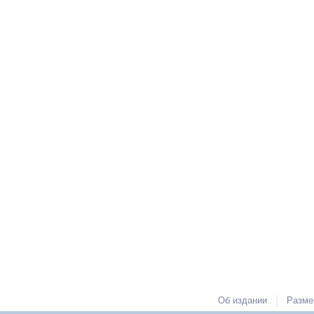
|
Об издании
Разме