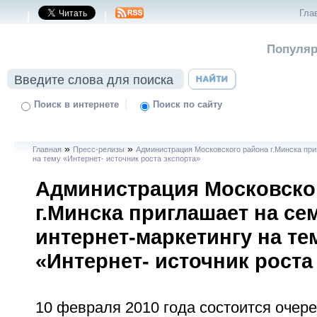
Гла
|
|
Популяр
|
Поиск в интернете
Поиск по сайту
»
»
Главная
Пресс-релизы
Администрация Московского района г.Минска при
на тему «Интернет- источник роста экспорта»
Администрация Московско
г.Минска приглашает на се
интернет-маркетингу на те
«Интернет- источник роста
10 февраля 2010 года состоится очер