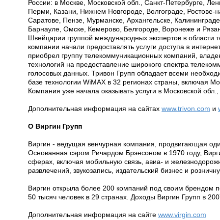
России: в Москве, Московской обл., Санкт-Петербурге, Ле
Перми, Казани, Нижнем Новгороде, Волгограде, Ростове-н
Саратове, Пензе, Мурманске, Архангельске, Калининграде,
Барнауле, Омске, Кемерово, Белгороде, Воронеже и Рязан
Швейцарии группой международных экспертов в области т
компании начали предоставлять услуги доступа в интернет
приобрел группу телекоммуникационных компаний, влад
технологий на предоставление широкого спектра телекомм
голосовых данных. Тривон Групп обладает всеми необход
базе технологии WiMAX в 32 регионах страны, включая Мо
Компания уже начала оказывать услуги в Московской обл.,
Дополнительная информация на сайтах
www.trivon.com
и
О Виргин Групп
Виргин - ведущая венчурная компания, продвигающая оди
Основанная сэром Ричардом Брэнсоном в 1970 году, Вирг
сферах, включая мобильную связь, авиа- и железнодорож
развлечений, звукозапись, издательский бизнес и розничн
Виргин открыла более 200 компаний под своим брендом по
50 тысяч человек в 29 странах. Доходы Виргин Групп в 20
Дополнительная информация на сайте
www.virgin.com