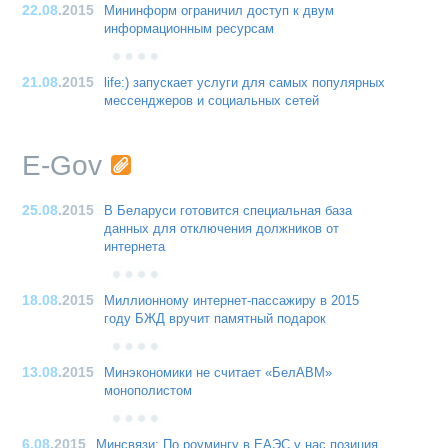
22.08
.2015
Мининформ ограничил доступ к двум
информационным ресурсам
21.08
.2015
life:) запускает услуги для самых популярных
мессенджеров и социальных сетей
E-Gov
25.08
.2015
В Беларуси готовится специальная база
данных для отключения должников от
интернета
18.08
.2015
Миллионному интернет-пассажиру в 2015
году БЖД вручит памятный подарок
13.08
.2015
Минэкономики не считает «БелАВМ»
монополистом
6.08
.2015
Минсвязи: По роумингу в ЕАЭС у нас позиция