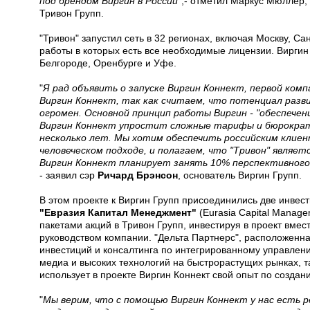
под брендом Виргин в России
",- отметил Маркус Мюллер,
Тривон Групп.
"Тривон" запустил сеть в 32 регионах, включая Москву, С
работы в которых есть все необходимые лицензии. Виргин 
Белгороде, Оренбурге и Уфе.
"
Я рад объявить о запуске Виргин Коннект, первой комп
Виргин Коннект, так как считаем, что потенциал разв
огромен. Основной принцип работы Виргин - "обеспечен
Виргин Коннект упростит сложные тарифы и бюрократ
несколько лет. Мы хотим обеспечить российским клиен
человеческом подходе, и полагаем, что "Тривон" являе
Виргин Коннект планирует занять 10% перспективного
- заявил сэр
Ричард Брэнсон
, основатель Виргин Групп.
В этом проекте к Виргин Групп присоединились две инве
"Евразия Капитал Менеджмент"
(Eurasia Capital Manag
пакетами акций в Тривон Групп, инвестируя в проект вме
руководством компании. "Дельта Партнерс", расположенна
инвестиций и консалтинга по интегрированному управлен
медиа и высоких технологий на быстрорастущих рынках, т
использует в проекте Виргин Коннект свой опыт по созд
"
Мы верим, что с помощью Виргин Коннект у нас есть 