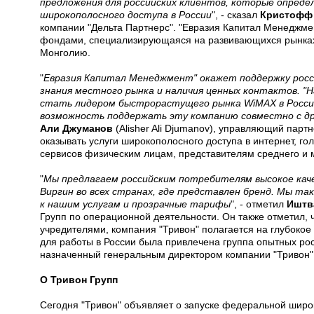
предложения для российских клиентов, которые опреде
широкополосного доступа в России
", - сказал
Кристофф
компании "Дельта Партнерс". "Евразия Капитал Менеджмен
фондами, специализирующаяся на развивающихся рынках 
Монголию.
"
Евразия Капитал Менеджмент" окажет поддержку росс
знания местного рынка и наличия ценных контактов. "
стать лидером быстрорастущего рынка WiMAX в России
возможность поддержать эту компанию совместно с д
Али Джуманов
(Alisher Ali Djumanov), управляющий парт
оказывать услуги широкополосного доступа в интернет, го
сервисов физическим лицам, представителям среднего и 
"
Мы предлагаем российским потребителям высокое кач
Виргин во всех странах, где представлен бренд. Мы т
к нашим услугам и прозрачные тарифы
", - отметил
Иштв
Групп по операционной деятельности. Он также отметил
учредителями, компания "Тривон" полагается на глубокое 
для работы в России была привлечена группа опытных рос
назначенный генеральным директором компании "Тривон" 
О Тривон Групп
Сегодня "Тривон" объявляет о запуске федеральной широ