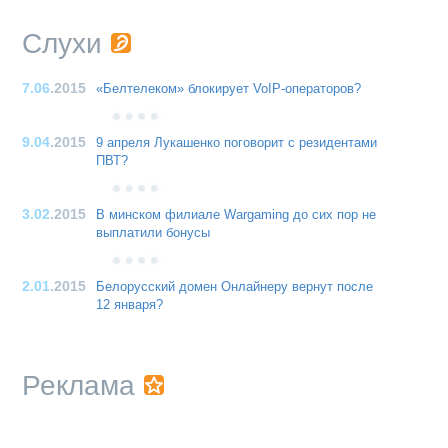
Слухи
7.06
.2015
«Белтелеком» блокирует VoIP-операторов?
9.04
.2015
9 апреля Лукашенко поговорит с резидентами
ПВТ?
3.02
.2015
В минском филиале Wargaming до сих пор не
выплатили бонусы
2.01
.2015
Белорусский домен Онлайнеру вернут после
12 января?
Реклама