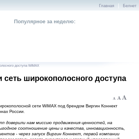
|
Главная
Белнет
Популярное за неделю:
полосного доступа WiMAX
ии сеть широкополосного доступа
 широкополосной сети WiMAX под брендом Виргин Коннект
ионах России.
упп доверили нам миссию продвижения ценностей, на
выгодное соотношение цены и качества, инновационность,
иентов - через запуск Виргин Коннект, первой компании