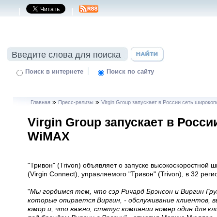
|
|
|
Поиск в интернете
Поиск по сайту
»
»
Главная
Пресс-релизы
Virgin Group запускает в России сеть широко
Virgin Group запускает в Росс
WiMAX
"Тривон" (Trivon) объявляет о запуске высокоскоростной
(Virgin Connect), управляемого "Тривон" (Trivon), в 32 рег
"
Мы гордимся тем, что сэр Ричард Брэнсон и Виргин Гр
которые опирается Виргин, - обслуживание клиентов, 
юмор и, что важно, статус компании номер один для кл