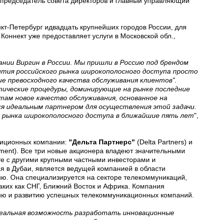
 председатель совета директоров и главный управляющий
анкт-Петербург идвадцать крупнейших городов России, для
Коннект уже предоставляет услуги в Московской обл.,
ании Виргин в России. Мы пришли в Россию под брендом
ития российского рынка широкополосного доступа просто
ие превосходного качества обслуживания клиентов".
ические процедуры, доминирующие на рынке последние
там новое качество обслуживания, основанное на
тся идеальным партнером для осуществления этой задачи.
 рынка широкополосного доступа в ближайшие пять лет
",
стиционных компании:
"Дельта Партнерс"
(Delta Partners) и
ement). Все три новые акционера владеют значительными
сте с другими крупными частными инвесторами и
я в Дубаи, является ведущей компанией в области
ию. Она специализируется на секторе телекоммуникаций,
аких как СНГ, Ближний Восток и Африка. Компания
анию и развитию успешных телекоммуникационных компаний.
реальная возможность разработать инновационные