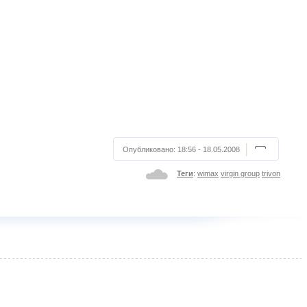
Опубликовано:
18:56 - 18.05.2008
Теги
:
wimax
virgin group
trivon