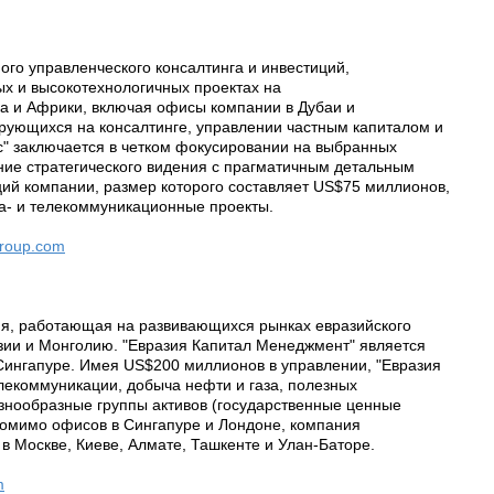
ого управленческого консалтинга и инвестиций,
 и высокотехнологичных проектах на
а и Африки, включая офисы компании в Дубаи и
ирующихся на консалтинге, управлении частным капиталом и
с" заключается в четком фокусировании на выбранных
ие стратегического видения с прагматичным детальным
ий компании, размер которого составляет US$75 миллионов,
иа- и телекоммуникационные проекты.
group.com
ия, работающая на развивающихся рынках евразийского
Азии и Монголию. "Евразия Капитал Менеджмент" является
 Сингапуре. Имея US$200 миллионов в управлении, "Евразия
елекоммуникации, добыча нефти и газа, полезных
разнообразные группы активов (государственные ценные
 Помимо офисов в Сингапуре и Лондоне, компания
в Москве, Киеве, Алмате, Ташкенте и Улан-Баторе.
m