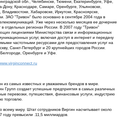
нинградской обл., Челябинске, Тюмени, Екатеринбурге, Уфе,
а-Дону, Краснодаре, Самаре, Оренбурге, Ульяновске,
 Владивостоке, Хабаровске, Иркутске, Красноярске,
и. ЗАО "Тривон" было основано в сентябре 2004 года в
елекоммуникаций. Уже через несколько месяцев ее дочерние
 в отдельных регионах России. В 2007 году "Тривон"
еющих лицензиями Министерства связи и информационных
уникационных услуг, включая доступ в интернет и передачу
имыми частотными ресурсами для предоставления услуг на
скву, Санкт-Петербург и 20 крупнейших городов России.
 Белгороде, Оренбурге и Уфе.
www.virginconnect.ru
н из самых известных и уважаемых брендов в мире.
ин Групп создает успешные предприятия в самых различных
ные перевозки, путешествия, финансовые услуги, индустрию
ую торговлю.
 всему миру. Штат сотрудников Виргин насчитывает около
07 году превысили .11,5 миллиардов.