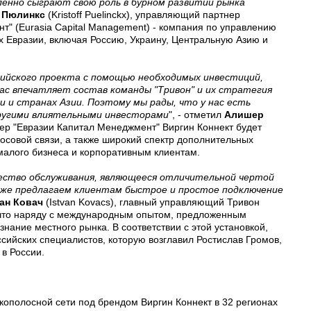
ленно сыграют свою роль в бурном развитии рынка
 Пюлинкс
(Kristoff Puelinckx), управляющий партнер
т" (Eurasia Capital Management) - компания по управлению
Евразии, включая Россию, Украину, Центральную Азию и
ийского проекта с помощью необходимых инвестиций,
Нас впечатляет состав команды "Тривон" и их стратегия
 и странах Азии. Поэтому мы рады, что у нас есть
ругими влиятельными инвесторами
", - отметил
Алишер
нер "Евразии Капитал Менеджмент" Виргин Коннект будет
лосовой связи, а также широкий спектр дополнительных
малого бизнеса и корпоративным клиентам.
ество обслуживания, являющееся отличительной чертой
акже предлагаем клиентам быстрое и простое подключение
ан Ковач
(Istvan Kovacs), главный управляющий Тривон
, что наряду с международным опытом, предложенным
знание местного рынка. В соответствии с этой установкой,
сийских специалистов, которую возглавил Ростислав Громов,
в России.
кополосной сети под брендом Виргин Коннект в 32 регионах