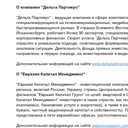
О компании "Дельта Партнерс"
"Дельта Партнерс" - ведущая компания в сфере комплексн
специализирующаяся на телекоммуникационных, медийных
быстроразвивающихся рынках. В странах Ближнего Восток
Йоханнесбурге, работают более 90 экспертов, специализ
корпоративных финансах. Секрет успеха "Дельта Партнер
отраслях и уникальном подходе, сочетающем формирован
анализом ситуации. Деятельность фонда прямых инвестиц
направлена, в первую очередь, на инвестирование в мед
Дополнительная информация на сайте
www.deltapartners
О "Евразия Капитал Менеджмент"
"Евразия Капитал Менеджмент" - инвестиционная компан
региона, включая Россию, Украину, страны Центральной 
филиалом "Евразия Капитал Групп" со штаб- квартирой в
Капитал Менеджмент" инвестирует в такие отрасли, как т
ископаемых, банковские услуги и энергетика), а также в 
бумаги, частный акционерный капитал и собственность).
представлена в пяти евразийских офисах, расположенных 
Дополнительная информация на сайте
www.eurasiacm.co