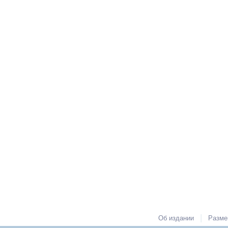
|
Об издании
Разме