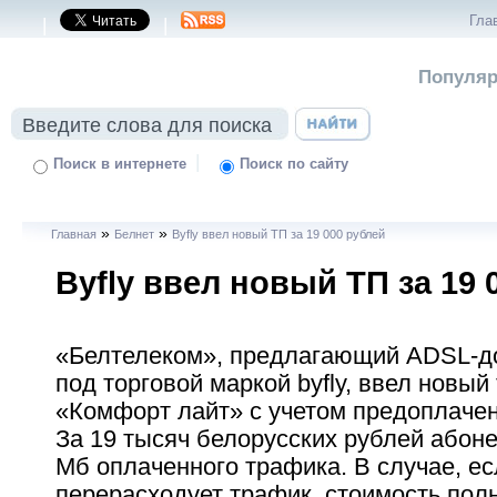
Гла
|
|
Популяр
|
Поиск в интернете
Поиск по сайту
»
»
Главная
Белнет
Byfly ввел новый ТП за 19 000 рублей
Byfly ввел новый ТП за 19 
«Белтелеком», предлагающий ADSL-до
под торговой маркой byfly, ввел новы
«Комфорт лайт» с учетом предоплачен
За 19 тысяч белорусских рублей абоне
Мб оплаченного трафика. В случае, е
перерасходует трафик, стоимость пол