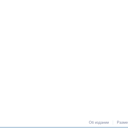
|
Об издании
Разме