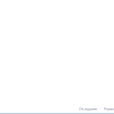
|
Об издании
Разме