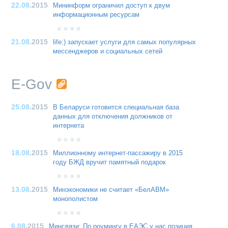
22.08
.2015
Мининформ ограничил доступ к двум
информационным ресурсам
21.08
.2015
life:) запускает услуги для самых популярных
мессенджеров и социальных сетей
E-Gov
25.08
.2015
В Беларуси готовится специальная база
данных для отключения должников от
интернета
18.08
.2015
Миллионному интернет-пассажиру в 2015
году БЖД вручит памятный подарок
13.08
.2015
Минэкономики не считает «БелАВМ»
монополистом
6.08
.2015
Минсвязи: По роумингу в ЕАЭС у нас позиция