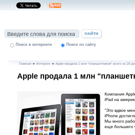
|
|
|
Поиск в интернете
Поиск по сайту
»
»
Главная
Интернет
Apple продала 1 млн "планшетников" всего за 28 дн
Apple продала 1 млн "планшетн
Компания Appl
iPad на америк
"Это вдвое мен
iPhone достигл
Мы много работ
еще большего ч