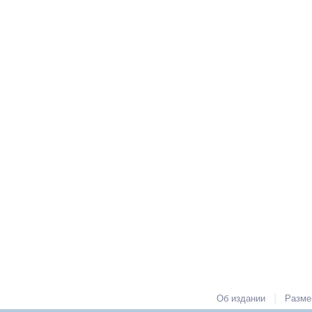
|
Об издании
Разме