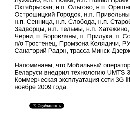
Октябрьская, н.п. Ольгово, н.п. Орешни
Острошицкий Городок, н.п. Привольный
н.п. Сенница, н.п. Слобода, н.п. Старо
Задворцы, н.п. Тельмы, н.п. Хатежино, 
Черни, п. Боровляны, п. Прилуки, п. Со
п/о Тростенец, Промзона Колядичи, Р
Санаторий Радон, трасса Минск-Дзер
Напоминаем, что Мобильный оператор l
Беларуси внедрил технологию UMTS 
Коммерческая эксплуатация сети 3G lif
ноябре 2009 года.