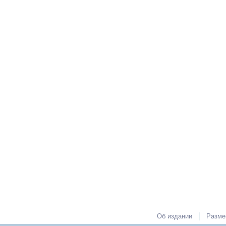
|
Об издании
Разме