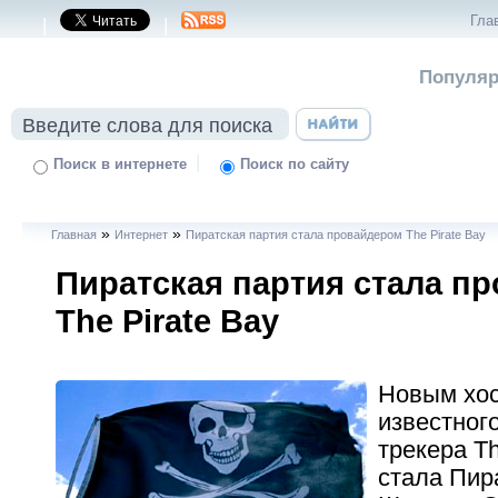
Гла
|
|
Популяр
|
Поиск в интернете
Поиск по сайту
»
»
Главная
Интернет
Пиратская партия стала провайдером The Pirate Bay
Пиратская партия стала п
The Pirate Bay
Новым хо
известного
трекера Th
стала Пир