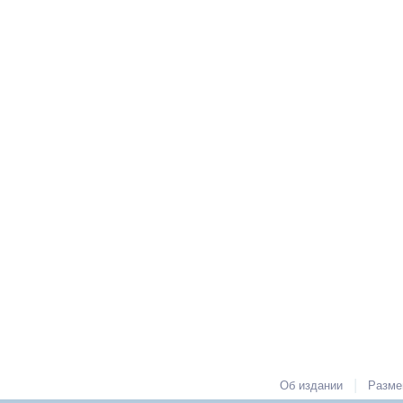
|
Об издании
Разме