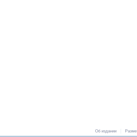
|
Об издании
Разме