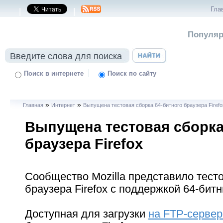
Гла
|
|
Популяр
|
Поиск в интернете
Поиск по сайту
»
»
Главная
Интернет
Выпущена тестовая сборка 64-битного браузера Firefo
Выпущена тестовая сборка
браузера Firefox
Сообщество Mozilla представило тест
браузера Firefox с поддержкой 64-бит
Доступная для загрузки
на FTP-сервере