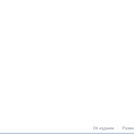
|
Об издании
Разме