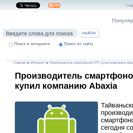
Гла
|
|
Популяр
|
Поиск в интернете
Поиск по сайту
»
»
Главная
Интернет
Производитель смартфонов HTC купил компанию Aba
Производитель смартфон
купил компанию Abaxia
Тайваньск
производи
смартфон
сегодня с